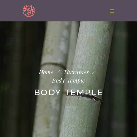
Home
/
Therapies
/
Body Temple
BODY TEMPLE